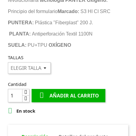
revolucionaria
tecnología PANTER Oxígeno.
Principio del formulario
Marcado:
S3 HI CI SRC
PUNTERA:
Plástica "Fiberplast" 200 J.
PLANTA:
Antiperforación Textil 1100N
SUELA:
PU+TPU
OXÍGENO
TALLAS
Cantidad

AÑADIR AL CARRITO

En stock