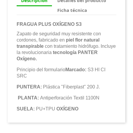
Descripción
Detalles del producto
Ficha técnica
FRAGUA PLUS OXÍGENO S3
Zapato de seguridad muy resistente con
cordones, fabricado en
piel flor natural
transpirable
con tratamiento hidrófugo. Incluye
la revolucionaria
tecnología PANTER
Oxígeno.
Principio del formulario
Marcado:
S3 HI CI
SRC
PUNTERA:
Plástica "Fiberplast" 200 J.
PLANTA:
Antiperforación Textil 1100N
SUELA:
PU+TPU
OXÍGENO