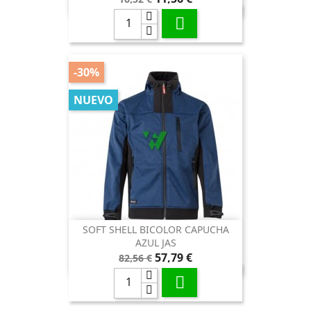
base

-30%
NUEVO
SOFT SHELL BICOLOR CAPUCHA
AZUL JAS
Precio
Precio
57,79 €
82,56 €
base
