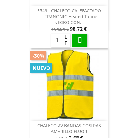
S549 - CHALECO CALEFACTADO
ULTRANONIC Heated Tunnel
NEGRO CON...
Precio
Precio
98,72 €
164,54 €
base

-30%
NUEVO
CHALECO AV BANDAS COSIDAS
AMARILLO FLUOR
Precio
Precio
3,68 €