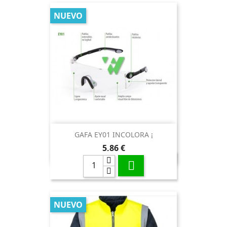
NUEVO
GAFA EY01 INCOLORA ¡
Precio
5,86 €

NUEVO