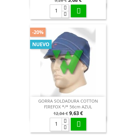
5,26 €
base

-20%
NUEVO
GORRA SOLDADURA COTTON
FIREFOX */* 56cm AZUL
Precio
Precio
9,63 €
12,04 €
base
