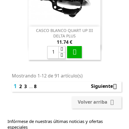
CASCO BLANCO QUART UP III
DELTA PLUS
Precio
11,74 €

Mostrando 1-12 de 91 artículo(s)
1

Siguiente
2
3
…
8

Volver arriba
Infórmese de nuestras últimas noticias y ofertas
especiales