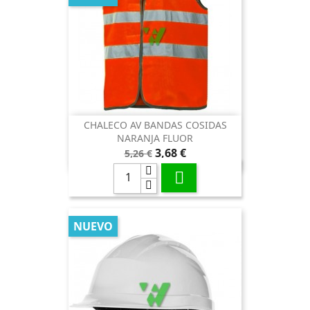
CHALECO AV BANDAS COSIDAS
NARANJA FLUOR
Precio
Precio
3,68 €
5,26 €
base

NUEVO