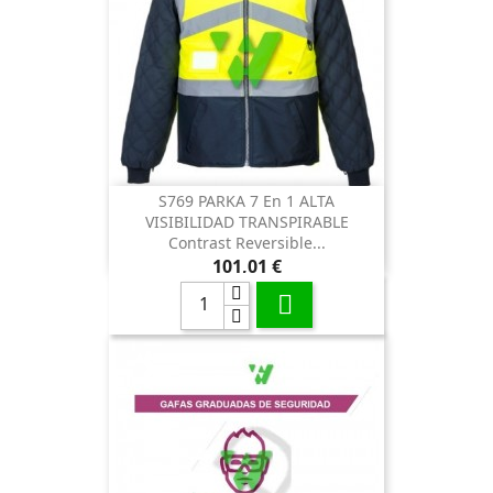
S769 PARKA 7 En 1 ALTA
VISIBILIDAD TRANSPIRABLE
Contrast Reversible...
Precio
101,01 €
