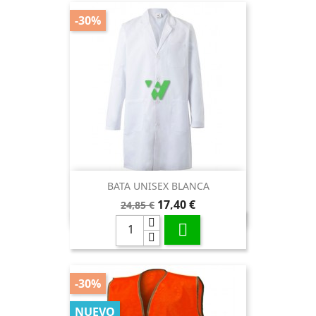
-30%
BATA UNISEX BLANCA
Precio
Precio
17,40 €
24,85 €
base

-30%
NUEVO