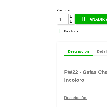
Cantidad

AÑADIR 

En stock
Descripción
Detal
PW22 - Gafas Cha
Incoloro
Descripción: