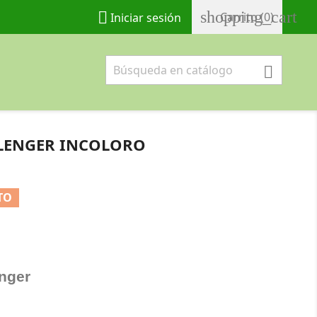
shopping_cart

Carrito
(0)
Iniciar sesión

LENGER INCOLORO
TO
nger