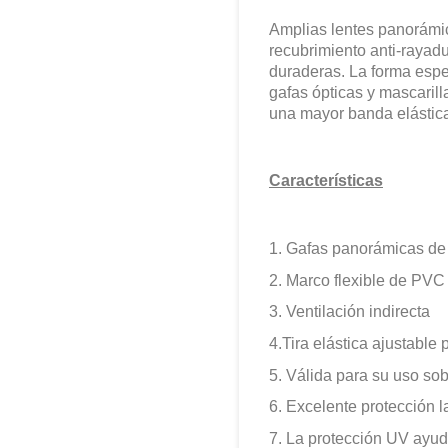
Amplias lentes panorámic
recubrimiento anti-rayad
duraderas. La forma espe
gafas ópticas y mascaril
una mayor banda elástica
Características
1. Gafas panorámicas de
2.
Marco flexible de PVC
3. V
entilación indirecta
4.
Tira elástica ajustable 
5.
Válida para su uso sob
6.
Excelente protección la
7.
La protección UV ayuda