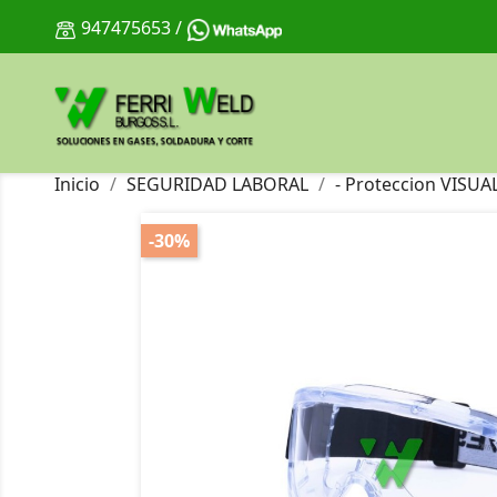
947475653
/
Inicio
SEGURIDAD LABORAL
- Proteccion VISUA
-30%