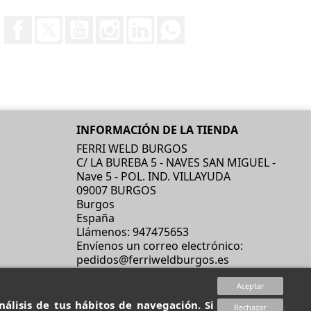
Facebook
Twitter
YouTube
Instagram
LinkedIn
Discord
INFORMACIÓN DE LA TIENDA
FERRI WELD BURGOS
C/ LA BUREBA 5 - NAVES SAN MIGUEL -
Nave 5 - POL. IND. VILLAYUDA
09007 BURGOS
Burgos
España
Llámenos:
947475653
Envíenos un correo electrónico:
pedidos@ferriweldburgos.es
Aceptar
álisis de tus hábitos de navegación. Si
Rechazar